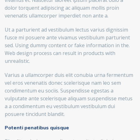
vivamus et. Nascetur laoreet ipsum placerat odio a
dolor torquent adipiscing ac aliquam mollis proin
venenatis ullamcorper imperdiet non ante a.
Ut a parturient ad vestibulum lectus varius dignissim
fusce mi posuere ante vivamus vestibulum parturient
sed. Using dummy content or fake information in the.
Web design process can result in products with
unrealistic.
Varius a ullamcorper duis elit conubia urna fermentum
vel eros venenatis donec scelerisque nam leo sem
condimentum eu sociis. Suspendisse egestas a
vulputate ante scelerisque aliquam suspendisse metus
a a condimentum eu vestibulum vestibulum dui
posuere tincidunt blandit.
Potenti penatibus quisque